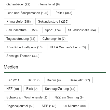
Gartenbäder (22)
International (9)
Lehr- und Fachpersonen (123)
Politik (347)
Primarstufe (288)
Sekundarstufe I (235)
Sekundarstufe II (153)
Sport (174)
St. Jakobshalle (84)
Tagesbetreuung (33)
Cyberangriffe (7)
Künstliche Intelligenz (16)
UEFA Women's Euro (55)
Sonstige Themen (430)
Medien
BaZ (211)
Bz (217)
Bajour (49)
Baseljetzt (97)
NZZ (48)
Blick (9)
SonntagsZeitung (13)
Schweiz am Wochenende (2)
NZZ am Sonntag (9)
Regionaljournal (59)
SRF (148)
20 Minuten (30)