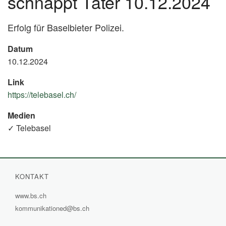
schnappt Täter 10.12.2024
Erfolg für Baselbieter Polizei.
Datum
10.12.2024
Link
https://telebasel.ch/
(External
Link)
Medien
✓ Telebasel
KONTAKT
www.bs.ch
(External
kommunikationed@bs.ch
Link)