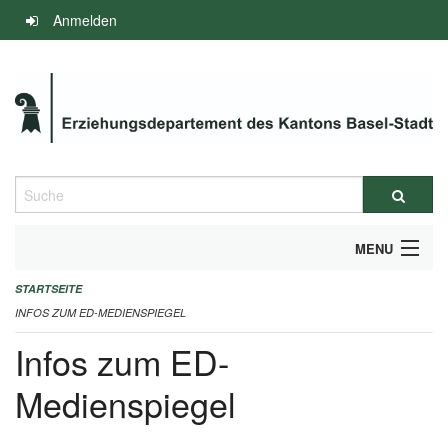
Navigation
Anmelden
überspringen
Suche
MENU
STARTSEITE
INFOS ZUM ED-MEDIENSPIEGEL
INFOS ZUM ED-MEDIENSPIEGEL
IMPRESSUM
Infos zum ED-
Medienspiegel