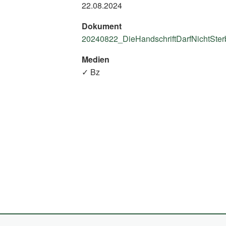
22.08.2024
Dokument
20240822_DieHandschriftDarfNichtSterb
Medien
✓ Bz