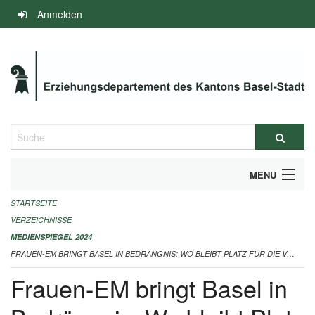
Navigation
Anmelden
überspringen
Suche
MENU
STARTSEITE
INFOS ZUM ED-MEDIENSPIEGEL
VERZEICHNISSE
IMPRESSUM
MEDIENSPIEGEL 2024
FRAUEN-EM BRINGT BASEL IN BEDRÄNGNIS: WO BLEIBT PLATZ FÜR DIE VEREINE? 24.11.2024
Frauen-EM bringt Basel in