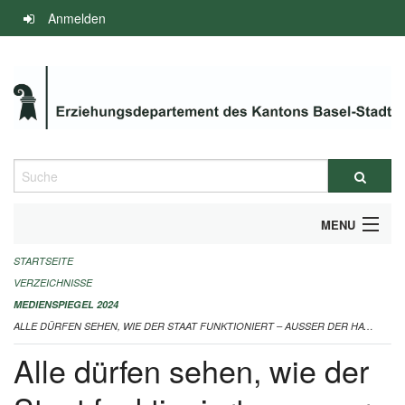
Navigation
Anmelden
überspringen
Suche
MENU
STARTSEITE
INFOS ZUM ED-MEDIENSPIEGEL
VERZEICHNISSE
IMPRESSUM
MEDIENSPIEGEL 2024
ALLE DÜRFEN SEHEN, WIE DER STAAT FUNKTIONIERT – AUSSER DER HAT WAS ZU VERBERGEN 17.12.2024
Alle dürfen sehen, wie der