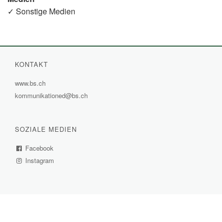
✓ Sonstige Medien
KONTAKT
www.bs.ch
(External
kommunikationed@bs.ch
Link)
SOZIALE MEDIEN
Facebook
(External
Instagram
Link)
(External
Link)