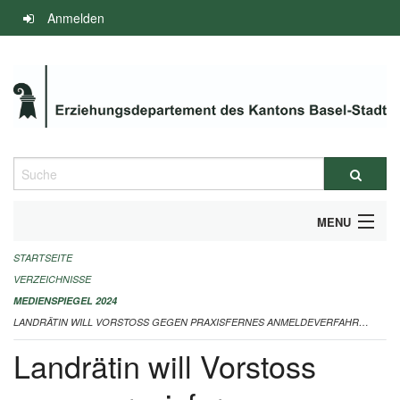
Navigation
Anmelden
überspringen
Suche
MENU
STARTSEITE
INFOS ZUM ED-MEDIENSPIEGEL
VERZEICHNISSE
IMPRESSUM
MEDIENSPIEGEL 2024
LANDRÄTIN WILL VORSTOSS GEGEN PRAXISFERNES ANMELDEVERFAHREN EINREICHEN 03.09.2024
Landrätin will Vorstoss