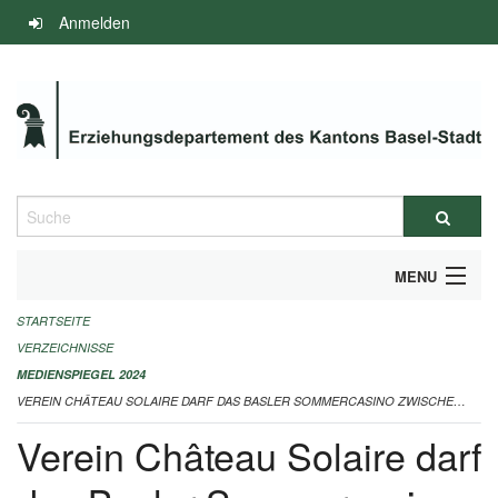
Navigation
Anmelden
überspringen
Suche
MENU
STARTSEITE
INFOS ZUM ED-MEDIENSPIEGEL
VERZEICHNISSE
IMPRESSUM
MEDIENSPIEGEL 2024
VEREIN CHÂTEAU SOLAIRE DARF DAS BASLER SOMMERCASINO ZWISCHENNUTZEN 17.09.2024
Verein Château Solaire darf