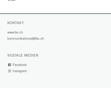
KONTAKT
www.bs.ch
(External
kommunikationed@bs.ch
Link)
SOZIALE MEDIEN
Facebook
(External
Instagram
Link)
(External
Link)