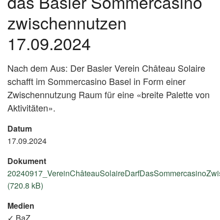
das Basler Sommercasino
zwischennutzen
17.09.2024
Nach dem Aus: Der Basler Verein Château Solaire
schafft im Sommercasino Basel in Form einer
Zwischennutzung Raum für eine «breite Palette von
Aktivitäten».
Datum
17.09.2024
Dokument
20240917_VereinChâteauSolaireDarfDasSommercasinoZwis
(720.8 kB)
Medien
✓ BaZ