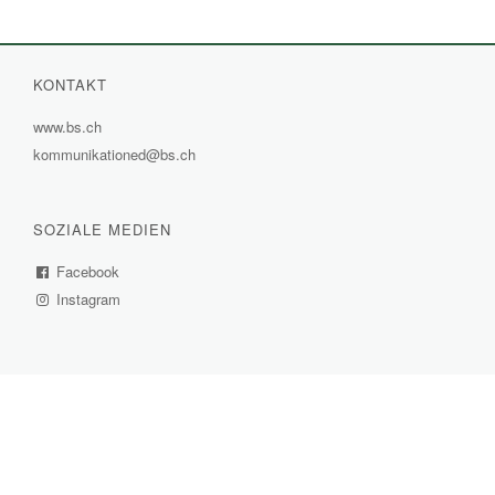
KONTAKT
www.bs.ch
(External
kommunikationed@bs.ch
Link)
SOZIALE MEDIEN
Facebook
(External
Instagram
Link)
(External
Link)