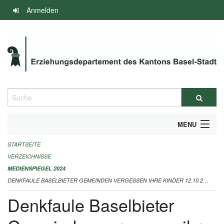
Navigation
Anmelden
überspringen
Suche
MENU
STARTSEITE
INFOS ZUM ED-MEDIENSPIEGEL
VERZEICHNISSE
IMPRESSUM
MEDIENSPIEGEL 2024
DENKFAULE BASELBIETER GEMEINDEN VERGESSEN IHRE KINDER 12.10.2024
Denkfaule Baselbieter