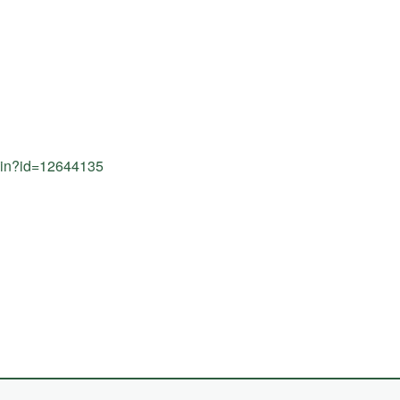
sein?id=12644135
(External
Link)