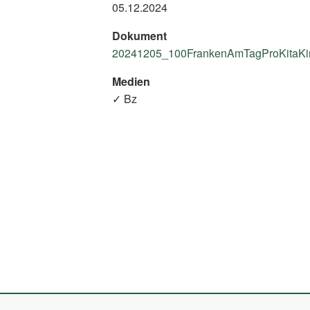
05.12.2024
Dokument
20241205_100FrankenAmTagProKitaKind
Medien
✓ Bz