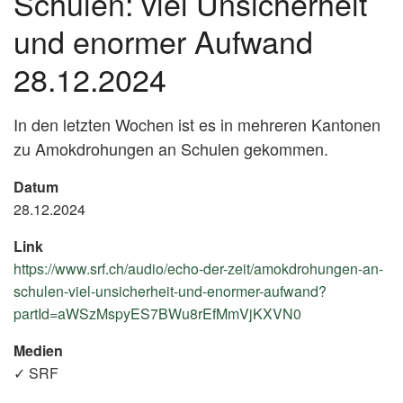
Schulen: viel Unsicherheit
und enormer Aufwand
28.12.2024
In den letzten Wochen ist es in mehreren Kantonen
zu Amokdrohungen an Schulen gekommen.
Datum
28.12.2024
Link
https://www.srf.ch/audio/echo-der-zeit/amokdrohungen-an-
schulen-viel-unsicherheit-und-enormer-aufwand?
partId=aWSzMspyES7BWu8rEfMmVjKXVN0
(External
Link)
Medien
✓ SRF