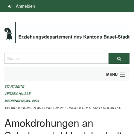
Navigation
Anmelden
überspringen
Suche
MENU
STARTSEITE
INFOS ZUM ED-MEDIENSPIEGEL
VERZEICHNISSE
IMPRESSUM
MEDIENSPIEGEL 2024
AMOKDROHUNGEN AN SCHULEN: VIEL UNSICHERHEIT UND ENORMER AUFWAND 28.12.2024
Amokdrohungen an