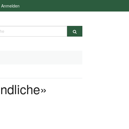
Anmelden
e
endliche»