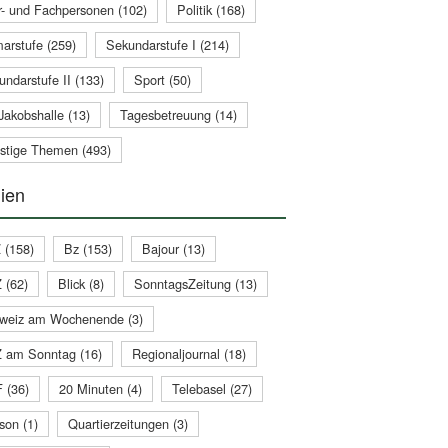
r- und Fachpersonen (102)
Politik (168)
marstufe (259)
Sekundarstufe I (214)
undarstufe II (133)
Sport (50)
Jakobshalle (13)
Tagesbetreuung (14)
stige Themen (493)
ien
 (158)
Bz (153)
Bajour (13)
 (62)
Blick (8)
SonntagsZeitung (13)
weiz am Wochenende (3)
 am Sonntag (16)
Regionaljournal (18)
 (36)
20 Minuten (4)
Telebasel (27)
son (1)
Quartierzeitungen (3)