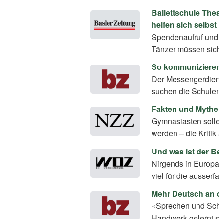
Ballettschule Thea
helfen sich selbst
Spendenaufruf und
Tänzer müssen sich
So kommunizieren 
Der Messengerdiens
suchen die Schulen 
Fakten und Mythen
Gymnasiasten solle
werden – die Kritik
Und was ist der Be
Nirgends in Europ
viel für die ausser
Mehr Deutsch an d
«Sprechen und Schr
Handwerk gelernt s