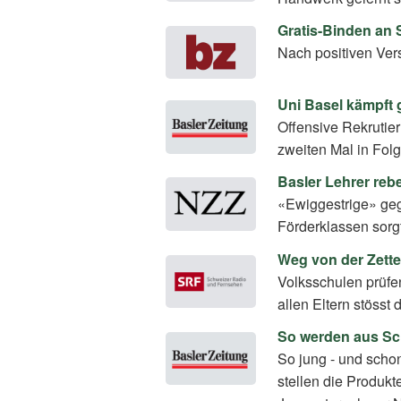
Gratis-Binden an 
Nach positiven Ver
Uni Basel kämpft
Offensive Rekrutie
zweiten Mal in Folg
Basler Lehrer reb
«Ewiggestrige» gege
Förderklassen sorgt
Weg von der Zettel
Volksschulen prüfe
allen Eltern stösst
So werden aus Sc
So jung - und scho
stellen die Produkt