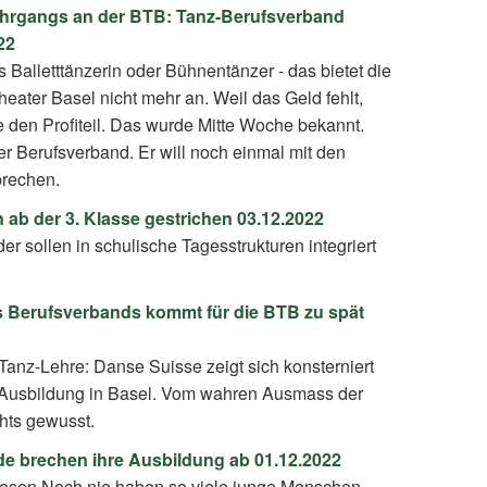
lehrgangs an der BTB: Tanz-Berufsverband
22
s Balletttänzerin oder Bühnentänzer - das bietet die
heater Basel nicht mehr an. Weil das Geld fehlt,
e den Profiteil. Das wurde Mitte Woche bekannt.
der Berufsverband. Er will noch einmal mit den
prechen.
 ab der 3. Klasse gestrichen 03.12.2022
er sollen in schulische Tagesstrukturen integriert
 Berufsverbands kommt für die BTB zu spät
anz-Lehre: Danse Suisse zeigt sich konsterniert
 Ausbildung in Basel. Vom wahren Ausmass der
hts gewusst.
e brechen ihre Ausbildung ab 01.12.2022
wesen Noch nie haben so viele junge Menschen