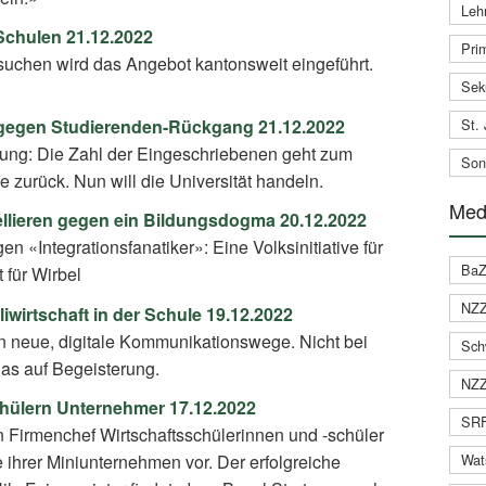
Leh
Schulen 21.12.2022
Pri
suchen wird das Angebot kantonsweit eingeführt.
Sek
St. 
 gegen Studierenden-Rückgang 21.12.2022
rung: Die Zahl der Eingeschriebenen geht zum
Son
e zurück. Nun will die Universität handeln.
Med
ellieren gegen ein Bildungsdogma 20.12.2022
n «Integrationsfanatiker»: Eine Volksinitiative für
BaZ
 für Wirbel
NZZ
iwirtschaft in der Schule 19.12.2022
n neue, digitale Kommunikationswege. Nicht bei
Sch
 das auf Begeisterung.
NZZ
hülern Unternehmer 17.12.2022
SRF
n Firmenchef Wirtschaftsschülerinnen und -schüler
e ihrer Miniunternehmen vor. Der erfolgreiche
Wat