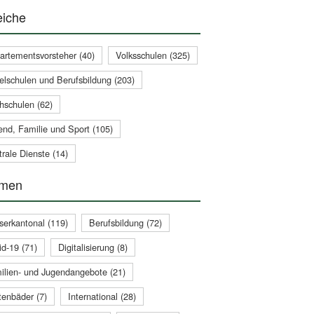
eiche
artementsvorsteher (40)
Volksschulen (325)
telschulen und Berufsbildung (203)
hschulen (62)
end, Familie und Sport (105)
rale Dienste (14)
men
serkantonal (119)
Berufsbildung (72)
id-19 (71)
Digitalisierung (8)
ilien- und Jugendangebote (21)
tenbäder (7)
International (28)