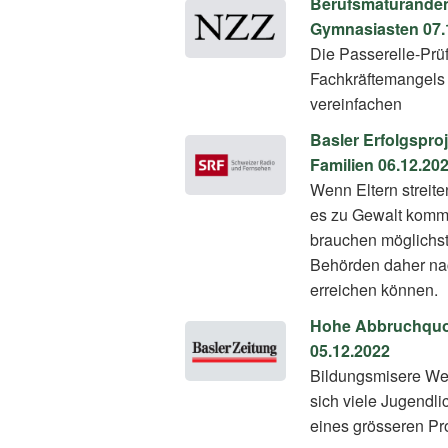
Berufsmaturanden s
Gymnasiasten 07.
Die Passerelle-Prü
Fachkräftemangels 
vereinfachen
Basler Erfolgspro
Familien 06.12.20
Wenn Eltern streite
es zu Gewalt kommt
brauchen möglichst
Behörden daher nac
erreichen können.
Hohe Abbruchquote
05.12.2022
Bildungsmisere We
sich viele Jugendli
eines grösseren Pr