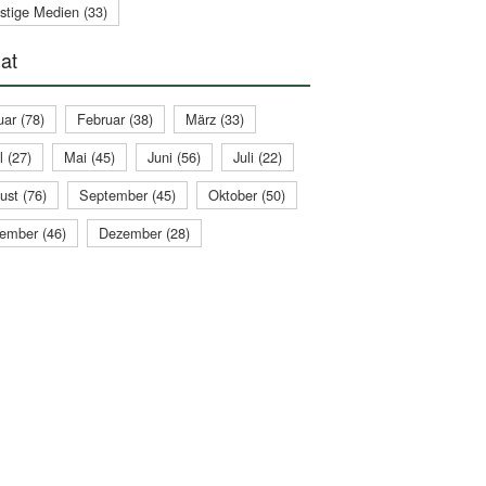
stige Medien (33)
at
uar (78)
Februar (38)
März (33)
l (27)
Mai (45)
Juni (56)
Juli (22)
ust (76)
September (45)
Oktober (50)
ember (46)
Dezember (28)