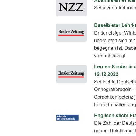
Schulvertreterinne
Baselbieter Lehrk
Dritter eisiger Wi
überbieten sich mit
begegnen ist. Dabe
vernachlässigt.
Lernen Kinder in 
12.12.2022
Schlechte Deutschk
Orthografieregeln –
Sprachkompetenz j
Lehrerin halten da
Englisch sticht F
Die Zahl der Deuts
neuen Tiefststand. D