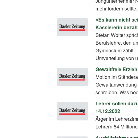
Jungunternehmer Ni
mehr fördern sollte.
«Es kann nicht se
Kassiererin bezahl
Stefan Wolter spric
Berufslehre, den u
Gymnasium zählt – 
Umverteilung von 
Gewaltfreie Erzie
Motion im Ständera
Gewaltanwendung er
schreiben. Was bed
Lehrer sollen dazu
14.12.2022
Ärger im Lehrerzim
Lehrern 54 Million
Aushilfslehrer wa