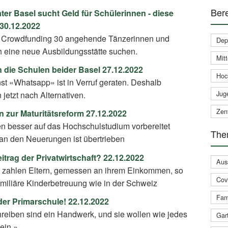
Ber
ter Basel sucht Geld für Schülerinnen - diese
 30.12.2022
 Crowdfunding 30 angehende Tänzerinnen und
Dep
 eine neue Ausbildungsstätte suchen.
Mit
die Schulen beider Basel 27.12.2022
Hoc
t «Whatsapp» ist in Verruf geraten. Deshalb
Jug
jetzt nach Alternativen.
Zent
 zur Maturitätsreform 27.12.2022
n besser auf das Hochschulstudium vorbereitet
The
 an den Neuerungen ist übertrieben
itrag der Privatwirtschaft? 22.12.2022
Aus
a zahlen Eltern, gemessen an ihrem Einkommen, so
Cov
familiäre Kinderbetreuung wie in der Schweiz
Fam
er Primarschule! 22.12.2022
eiben sind ein Handwerk, und sie wollen wie jedes
Gar
ein.»