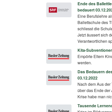
Ende des Ballett
bedauert 03.12.20
Eine Berufslehre al
Ballettschule des T
schliesst die Schul
Jetzt äussert sich 
Verantwortlichen s
Kita-Subventionen
Empörte Eltern Kind
werden.
Das Bedauern des
03.12.2022
Nach dem Aus der T
über das Ende der
Krise habe man nic
Tausende Lernend
Krise im Bildungs