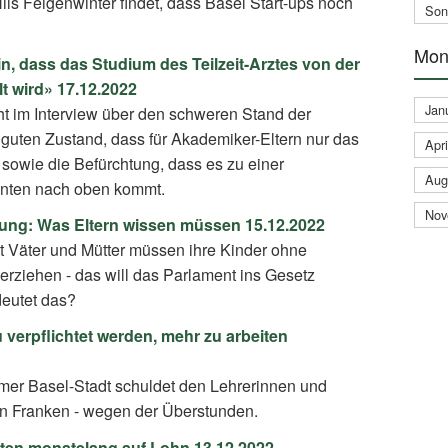
ls Feigenwinter findet, dass Basel Start-ups noch
Son
Mon
in, dass das Studium des Teilzeit-Arztes von der
t wird» 17.12.2022
Jan
ht im Interview über den schweren Stand der
nguten Zustand, dass für Akademiker-Eltern nur das
Apri
sowie die Befürchtung, dass es zu einer
Aug
unten nach oben kommt.
Nov
hung: Was Eltern wissen müssen 15.12.2022
t Väter und Mütter müssen ihre Kinder ohne
ziehen - das will das Parlament ins Gesetz
eutet das?
 verpflichtet werden, mehr zu arbeiten
mer Basel-Stadt schuldet den Lehrerinnen und
en Franken - wegen der Überstunden.
rten monatelang auf Lohn 13.12.2022