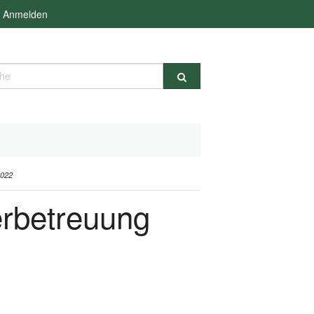
Anmelden
e
022
erbetreuung