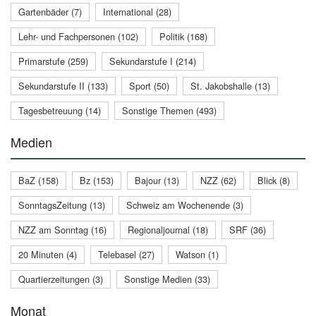
Gartenbäder (7)
International (28)
Lehr- und Fachpersonen (102)
Politik (168)
Primarstufe (259)
Sekundarstufe I (214)
Sekundarstufe II (133)
Sport (50)
St. Jakobshalle (13)
Tagesbetreuung (14)
Sonstige Themen (493)
Medien
BaZ (158)
Bz (153)
Bajour (13)
NZZ (62)
Blick (8)
SonntagsZeitung (13)
Schweiz am Wochenende (3)
NZZ am Sonntag (16)
Regionaljournal (18)
SRF (36)
20 Minuten (4)
Telebasel (27)
Watson (1)
Quartierzeitungen (3)
Sonstige Medien (33)
Monat