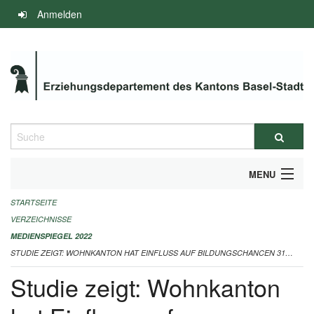
Navigation
Anmelden
überspringen
Suche
MENU
STARTSEITE
INFOS ZUM ED-MEDIENSPIEGEL
VERZEICHNISSE
IMPRESSUM
MEDIENSPIEGEL 2022
STUDIE ZEIGT: WOHNKANTON HAT EINFLUSS AUF BILDUNGSCHANCEN 31.08.2022
Studie zeigt: Wohnkanton