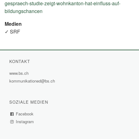
gespraech-studie-zeigt-wohnkanton-hat-einfluss-auf-
bildungschancen
(External
Link)
Medien
✓ SRF
KONTAKT
www.bs.ch
(External
kommunikationed@bs.ch
Link)
SOZIALE MEDIEN
Facebook
(External
Instagram
Link)
(External
Link)