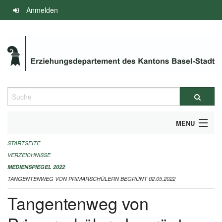
Navigation
Anmelden
überspringen
Suche
MENU
STARTSEITE
INFOS ZUM ED-MEDIENSPIEGEL
VERZEICHNISSE
IMPRESSUM
MEDIENSPIEGEL 2022
TANGENTENWEG VON PRIMARSCHÜLERN BEGRÜNT 02.05.2022
Tangentenweg von