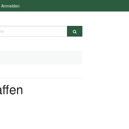
Anmelden
e
affen