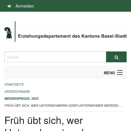
Navigation
Anmelden
überspringen
Suche
MENU
STARTSEITE
INFOS ZUM ED-MEDIENSPIEGEL
VERZEICHNISSE
IMPRESSUM
MEDIENSPIEGEL 2023
FRÜH ÜBT SICH, WER UNTERNEHMERIN ODER UNTERNEHMER WERDEN MÖCHTE 21.02.2023
Früh übt sich, wer