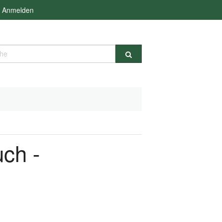
Anmelden
e
ch -