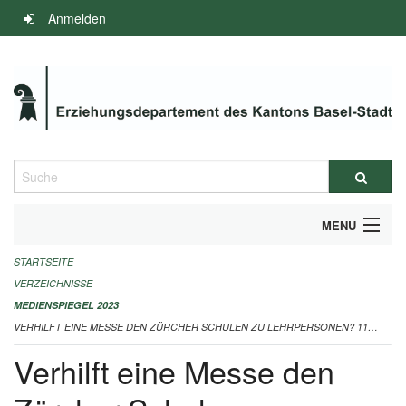
Navigation
Anmelden
überspringen
Suche
MENU
STARTSEITE
INFOS ZUM ED-MEDIENSPIEGEL
VERZEICHNISSE
IMPRESSUM
MEDIENSPIEGEL 2023
VERHILFT EINE MESSE DEN ZÜRCHER SCHULEN ZU LEHRPERSONEN? 11.04.2023
Verhilft eine Messe den