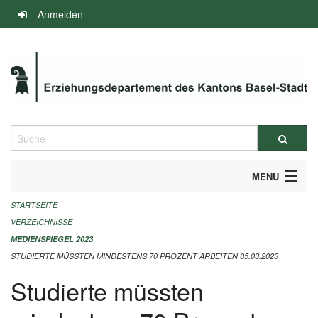
Navigation
Anmelden
überspringen
Suche
MENU
STARTSEITE
INFOS ZUM ED-MEDIENSPIEGEL
VERZEICHNISSE
IMPRESSUM
MEDIENSPIEGEL 2023
STUDIERTE MÜSSTEN MINDESTENS 70 PROZENT ARBEITEN 05.03.2023
Studierte müssten