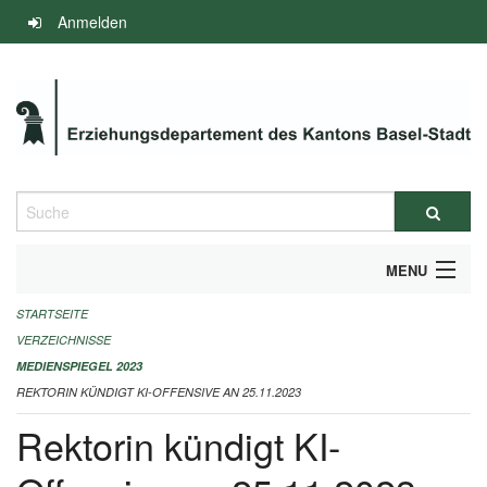
Navigation
Anmelden
überspringen
Suche
MENU
STARTSEITE
INFOS ZUM ED-MEDIENSPIEGEL
VERZEICHNISSE
IMPRESSUM
MEDIENSPIEGEL 2023
REKTORIN KÜNDIGT KI-OFFENSIVE AN 25.11.2023
Rektorin kündigt KI-