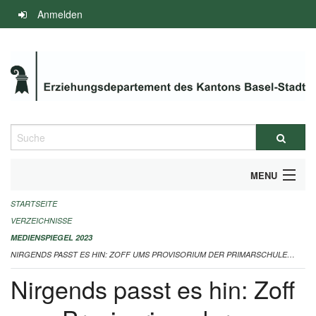
Navigation
Anmelden
überspringen
Suche
MENU
STARTSEITE
INFOS ZUM ED-MEDIENSPIEGEL
VERZEICHNISSE
IMPRESSUM
MEDIENSPIEGEL 2023
NIRGENDS PASST ES HIN: ZOFF UMS PROVISORIUM DER PRIMARSCHULE KLEINHÜNINGEN 06.10.2023
Nirgends passt es hin: Zoff