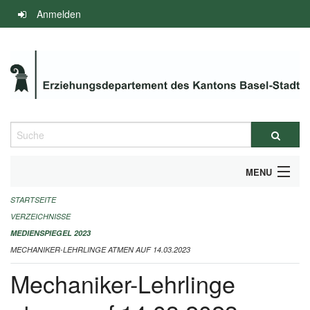
Navigation
Anmelden
überspringen
Suche
MENU
STARTSEITE
INFOS ZUM ED-MEDIENSPIEGEL
VERZEICHNISSE
IMPRESSUM
MEDIENSPIEGEL 2023
MECHANIKER-LEHRLINGE ATMEN AUF 14.03.2023
Mechaniker-Lehrlinge