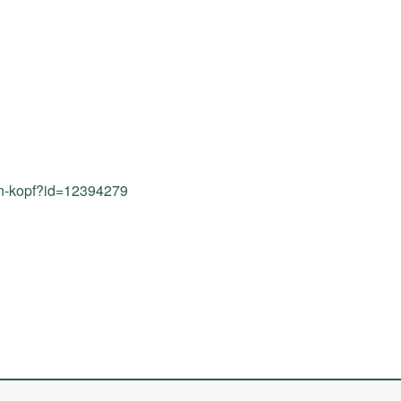
-den-kopf?id=12394279
(External
Link)