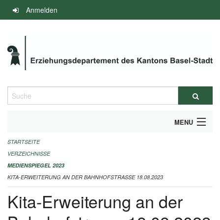
Navigation
Anmelden
überspringen
Suche
MENU
STARTSEITE
INFOS ZUM ED-MEDIENSPIEGEL
VERZEICHNISSE
IMPRESSUM
MEDIENSPIEGEL 2023
KITA-ERWEITERUNG AN DER BAHNHOFSTRASSE 18.08.2023
Kita-Erweiterung an der