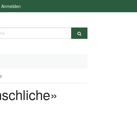
Anmelden
e
3
nschliche»