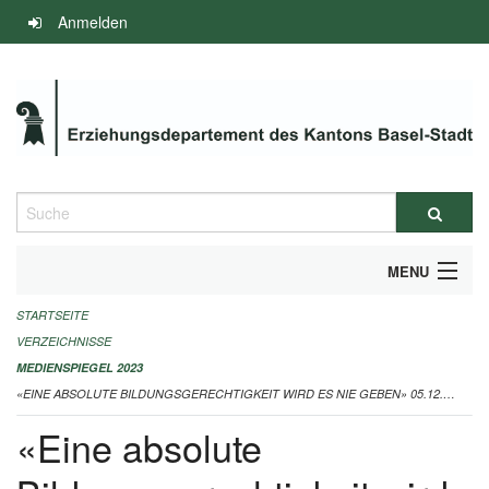
Navigation
Anmelden
überspringen
Suche
MENU
STARTSEITE
INFOS ZUM ED-MEDIENSPIEGEL
VERZEICHNISSE
IMPRESSUM
MEDIENSPIEGEL 2023
«EINE ABSOLUTE BILDUNGSGERECHTIGKEIT WIRD ES NIE GEBEN» 05.12.2023
«Eine absolute