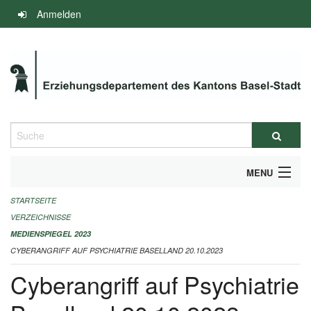
Navigation
Anmelden
überspringen
Suche
MENU
STARTSEITE
INFOS ZUM ED-MEDIENSPIEGEL
VERZEICHNISSE
IMPRESSUM
MEDIENSPIEGEL 2023
CYBERANGRIFF AUF PSYCHIATRIE BASELLAND 20.10.2023
Cyberangriff auf Psychiatrie