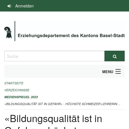
Navigation
Anmelden
überspringen
Suche
MENU
STARTSEITE
INFOS ZUM ED-MEDIENSPIEGEL
VERZEICHNISSE
IMPRESSUM
MEDIENSPIEGEL 2023
«BILDUNGSQUALITÄT IST IN GEFAHR» - HÖCHSTE SCHWEIZER LEHRERIN SCHLÄGT ALARM 10.08.2023
«Bildungsqualität ist in