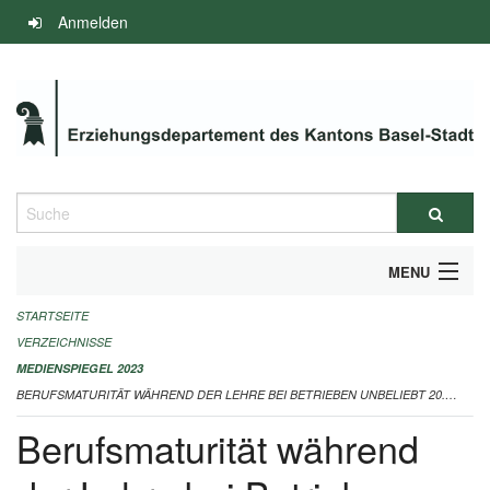
Navigation
Anmelden
überspringen
Suche
MENU
STARTSEITE
INFOS ZUM ED-MEDIENSPIEGEL
VERZEICHNISSE
IMPRESSUM
MEDIENSPIEGEL 2023
BERUFSMATURITÄT WÄHREND DER LEHRE BEI BETRIEBEN UNBELIEBT 20.02.2023
Berufsmaturität während