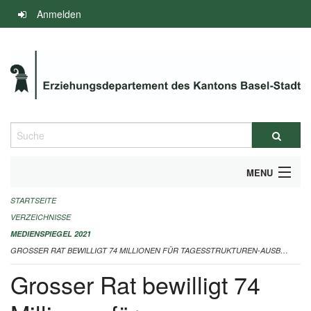
Navigation
Anmelden
überspringen
Suche
MENU
STARTSEITE
INFOS ZUM ED-MEDIENSPIEGEL
VERZEICHNISSE
IMPRESSUM
MEDIENSPIEGEL 2021
GROSSER RAT BEWILLIGT 74 MILLIONEN FÜR TAGESSTRUKTUREN-AUSBAU 28.10.2021
Grosser Rat bewilligt 74