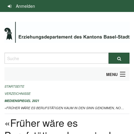
Navigation
Anmelden
überspringen
Suche
MENU
STARTSEITE
INFOS ZUM ED-MEDIENSPIEGEL
VERZEICHNISSE
IMPRESSUM
MEDIENSPIEGEL 2021
«FRÜHER WÄRE ES BERUFSTÄTIGEN KAUM IN DEN SINN GEKOMMEN, NOCH LEHRER ZU WERDEN» 20.08.2021
«Früher wäre es