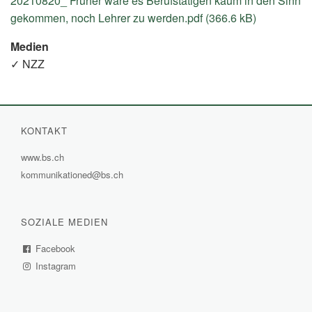
20210820_ Früher wäre es Berufstätigen kaum in den Sinn
gekommen, noch Lehrer zu werden.pdf (366.6 kB)
Medien
✓ NZZ
KONTAKT
www.bs.ch
(External
kommunikationed@bs.ch
Link)
SOZIALE MEDIEN
Facebook
(External
Instagram
Link)
(External
Link)