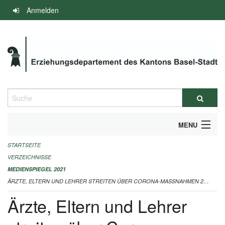
Navigation
Anmelden
überspringen
Suche
MENU
STARTSEITE
INFOS ZUM ED-MEDIENSPIEGEL
VERZEICHNISSE
IMPRESSUM
MEDIENSPIEGEL 2021
ÄRZTE, ELTERN UND LEHRER STREITEN ÜBER CORONA-MASSNAHMEN 25.09.2021
Ärzte, Eltern und Lehrer