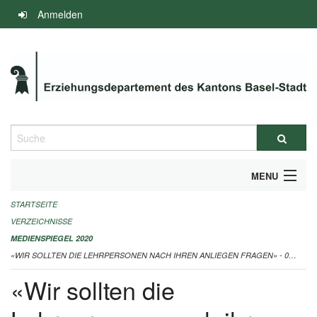
Navigation
Anmelden
überspringen
Suche
MENU
STARTSEITE
INFOS ZUM ED-MEDIENSPIEGEL
VERZEICHNISSE
IMPRESSUM
MEDIENSPIEGEL 2020
«WIR SOLLTEN DIE LEHRPERSONEN NACH IHREN ANLIEGEN FRAGEN» - 02.11.2020
«Wir sollten die