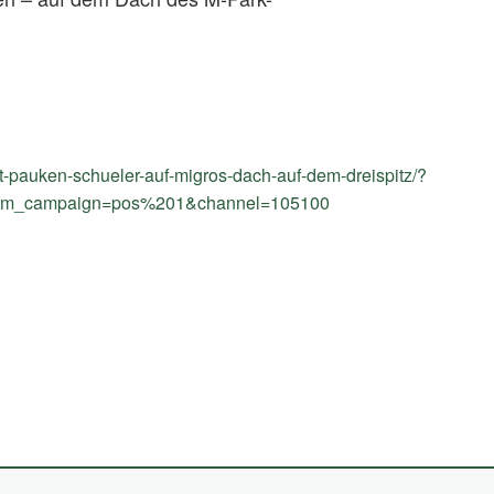
nft-pauken-schueler-auf-migros-dach-auf-dem-dreispitz/?
utm_campaign=pos%201&channel=105100
(External
Link)