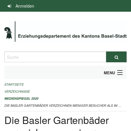
Navigation
Anmelden
überspringen
Suche
MENU
STARTSEITE
INFOS ZUM ED-MEDIENSPIEGEL
VERZEICHNISSE
IMPRESSUM
MEDIENSPIEGEL 2020
DIE BASLER GARTENBÄDER VERZEICHNEN WENIGER BESUCHER ALS IM VORJAHR - 08.10.2020
Die Basler Gartenbäder