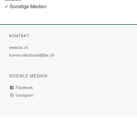
Link)
✓ Sonstige Medien
KONTAKT
www.bs.ch
(External
kommunikationed@bs.ch
Link)
SOZIALE MEDIEN
Facebook
(External
Instagram
Link)
(External
Link)