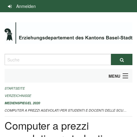
Navigation
Anmelden
überspringen
Suche
MENU
STARTSEITE
INFOS ZUM ED-MEDIENSPIEGEL
VERZEICHNISSE
IMPRESSUM
MEDIENSPIEGEL 2020
COMPUTER A PREZZI AGEVOLATI PER STUDENTI E DOCENTI DELLE SCUOLE CANTONALI - 31.07.2020
Computer a prezzi