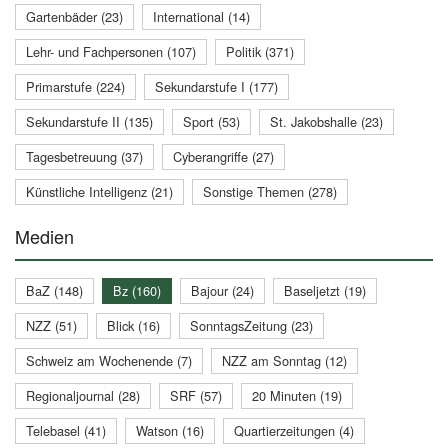
Gartenbäder (23)
International (14)
Lehr- und Fachpersonen (107)
Politik (371)
Primarstufe (224)
Sekundarstufe I (177)
Sekundarstufe II (135)
Sport (53)
St. Jakobshalle (23)
Tagesbetreuung (37)
Cyberangriffe (27)
Künstliche Intelligenz (21)
Sonstige Themen (278)
Medien
BaZ (148)
Bz (160)
Bajour (24)
Baseljetzt (19)
NZZ (51)
Blick (16)
SonntagsZeitung (23)
Schweiz am Wochenende (7)
NZZ am Sonntag (12)
Regionaljournal (28)
SRF (57)
20 Minuten (19)
Telebasel (41)
Watson (16)
Quartierzeitungen (4)